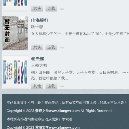
武侠
连载
山海提灯
跃千愁
女人握着少年的手，手把手教他写出了“师”，于是少年有了姓
武侠
连载
状元郎
三戒大师
朝为田舍郎，暮登天子堂。天子不在堂，日日宿豹房。~~
亮，我觉得他抢了我...
其他
连载
本站紫琅文学所有小说为转载作品，所有章节均由网友上传，转载至本站只是为
Copyright © 2023
紫琅文学www.zilangwx.com
All Rights Reserved.
本站所有小说均由程序自动从搜索引擎索引
Copyright © 2023
紫琅文学www.zilangwx.com