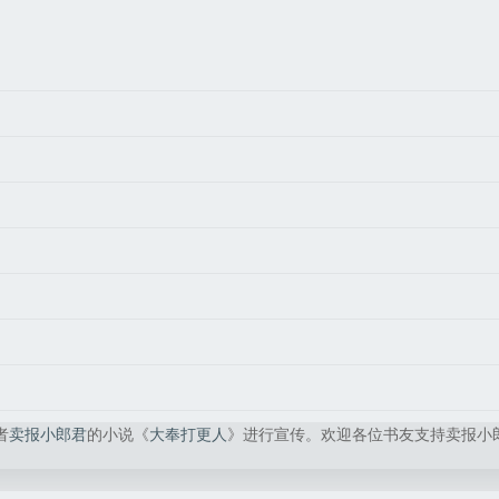
者
卖报小郎君
的小说《
大奉打更人
》进行宣传。欢迎各位书友支持卖报小