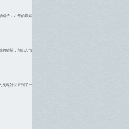
绿帽子，几年的婚姻
质的欲望，却陷入情
的灵魂转世来到了一