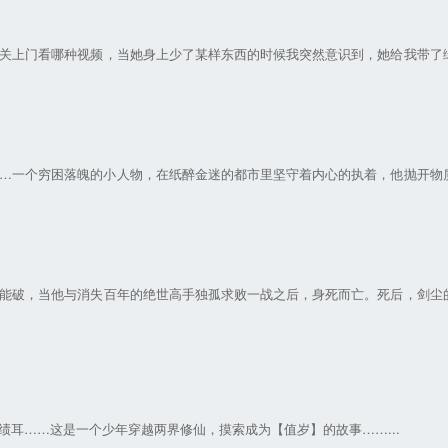
关上门看哪种视频，当她身上少了某样东西的时候我突然意识到，她给我带了
…一个穷困落魄的小人物，在纸醉金迷的都市里坚守着内心的执着，他抛开物
能破，当他与消失百年的绝世高手独孤求败一战之后，身死而亡。死后，剑尘
耳……这是一个少年穿越两界修仙，摸索成为【值岁】的故事……...