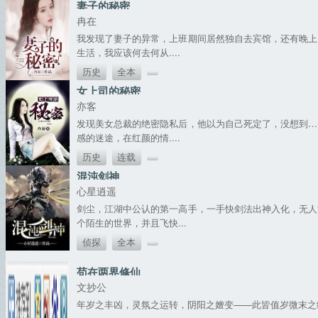
妻子的秘密
冉在
我发现了妻子的异常，上班期间居然独自去宾馆，还有晚上
生活，我应该何去何从....
历史
全本
女上司的秘密
亦客
发现美女总裁的绝密隐私后，他以为自己死定了，没想到…
感的迷途，在红颜的情....
历史
连载
混沌剑神
心星逍遥
剑尘，江湖中公认的第一高手，一手快剑法出神入化，无人
个陌生的世界，并且飞快...
侦探
全本
苟在两界修仙
文抄公
年岁之丰凶，灵氛之运转，阴阳之嬗变——此皆值岁微末之绩