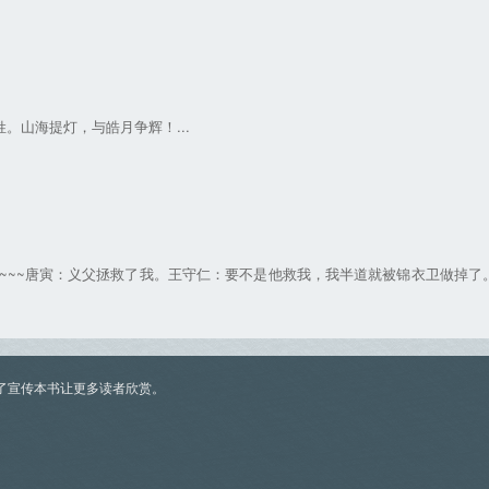
。山海提灯，与皓月争辉！...
~~~~唐寅：义父拯救了我。王守仁：要不是他救我，我半道就被锦衣卫做掉了
了宣传本书让更多读者欣赏。