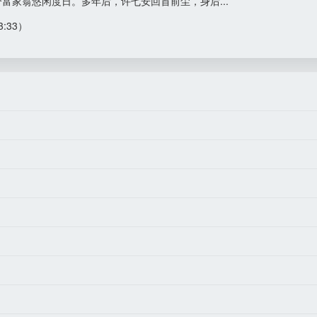
富家翁悠闲度日。多年后，许七安回首前尘，身后...
53:33）