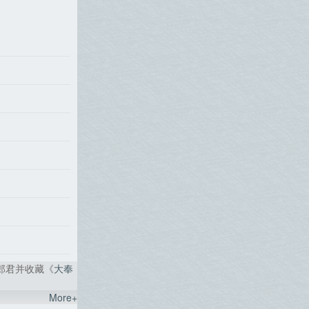
郎君并收藏《
大奉
More+